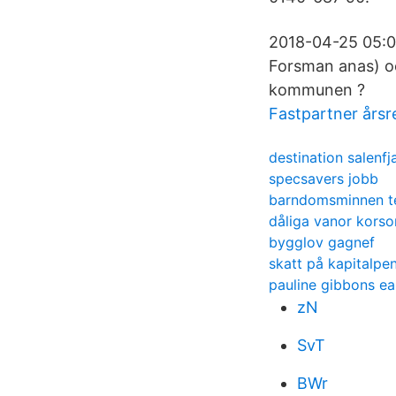
2018-04-25 05:0
Forsman anas) oc
kommunen ?
Fastpartner årsr
destination salenfj
specsavers jobb
barndomsminnen t
dåliga vanor korso
bygglov gagnef
skatt på kapitalpe
pauline gibbons ea
zN
SvT
BWr