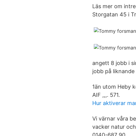
Läs mer om intre
Storgatan 45 i T
angett 8 jobb i s
jobb på liknande
1än utom Heby k
AIF ,,,. 571.
Hur aktiverar ma
Vi värnar våra be
vacker natur och
0140-687 90.