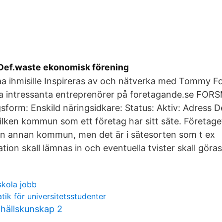
Def.waste ekonomisk förening
a ihmisille Inspireras av och nätverka med Tommy 
ra intressanta entreprenörer på foretagande.se FO
orm: Enskild näringsidkare: Status: Aktiv: Adress Det
lken kommun som ett företag har sitt säte. Företage
en annan kommun, men det är i sätesorten som t ex
tion skall lämnas in och eventuella tvister skall göra
kola jobb
ik för universitetsstudenter
hällskunskap 2