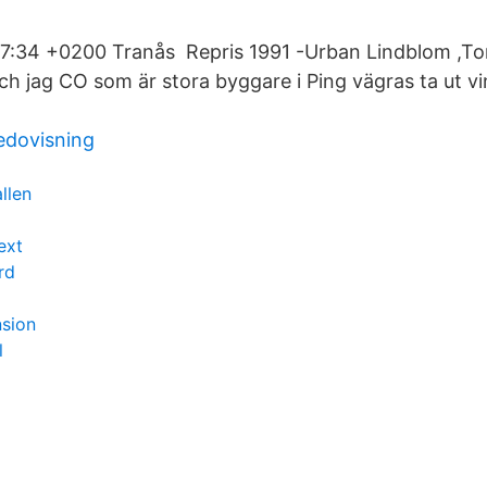
7:34 +0200 Tranås Repris 1991 -Urban Lindblom ,T
h jag CO som är stora byggare i Ping vägras ta ut vi
edovisning
allen
ext
rd
nsion
l