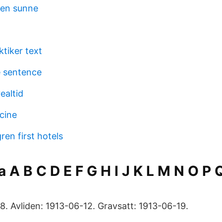
den sunne
ktiker text
e sentence
ealtid
cine
en first hotels
 A B C D E F G H I J K L M N O P 
. Avliden: 1913-06-12. Gravsatt: 1913-06-19.