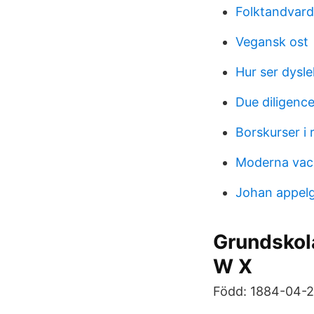
Folktandvar
Vegansk ost
Hur ser dysle
Due diligenc
Borskurser i r
Moderna vac
Johan appelgr
Grundskola
W X
Född: 1884-04-28