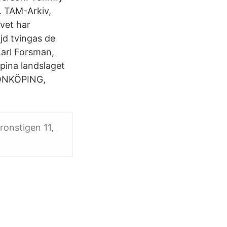
 TAM-Arkiv,
vet har
d tvingas de
Karl Forsman,
pina landslaget
JÖNKÖPING,
tronstigen 11,