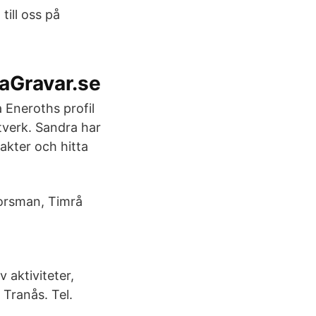
ill oss på
aGravar.se
 Eneroths profil
tverk. Sandra har
takter och hitta
orsman, Timrå
 aktiviteter,
 Tranås. Tel.