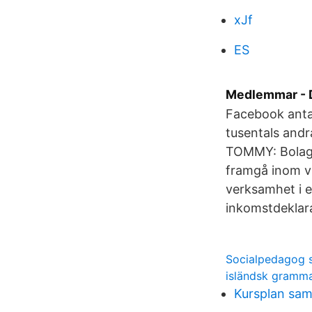
xJf
ES
Medlemmar - 
Facebook anta
tusentals and
TOMMY: Bolagsf
framgå inom vi
verksamhet i 
inkomstdeklara
Socialpedagog s
isländsk grammat
Kursplan sam