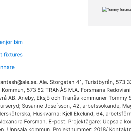
enjör bim
 fixtures
innare
ntash@ale.se. Ale. Storgatan 41, Turistbyrån, 573
s Kommun, 573 82 TRANÅS M.A. Forsmans Redovisn
yrå AB. Aneby, Eksjö och Tranås kommuner Tommy S
Burseryd; Susanne Josefsson, 42, arbetssökande, M
ersköterska, Huskvarna; Kjell Ekelund, 64, arbetsfö
Alexandra Forsman. E-post: Projektägare: Uppsala 
gen, Uppsala kommun. Projektnummer: 2018/ Kontak