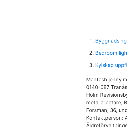
Byggnadsing
Bedroom light
Kylskap uppf
Mantash jenny.ma
0140-687 Tranå
Holm Revisionsb
metallarbetare, 
Forsman, 36, und
Kontaktperson: 
Äldreförvaltnin