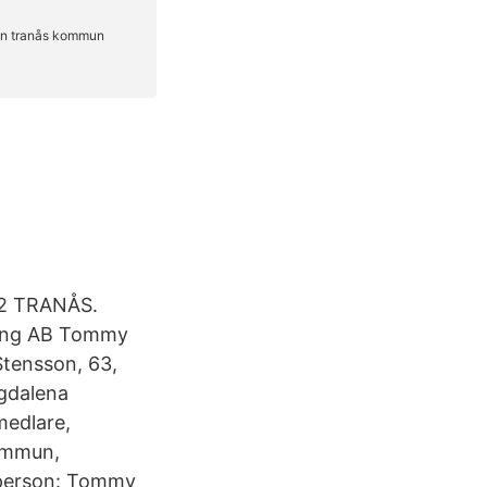
 32 TRANÅS.
ing AB Tommy
tensson, 63,
agdalena
rmedlare,
kommun,
tperson: Tommy