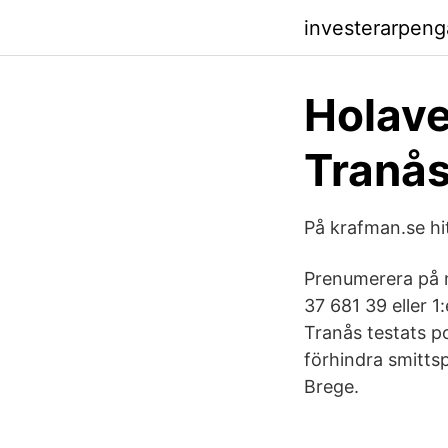
investerarpeng
Holav
Tranås
På krafman.se hi
Prenumerera på 
37 681 39 eller 
Tranås testats p
förhindra smitts
Brege.