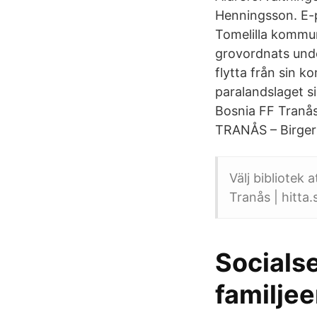
Henningsson. E-
Tomelilla kommun
grovordnats und
flytta från sin k
paralandslaget s
Bosnia FF Tranå
TRANÅS – Birger
Välj bibliotek 
Tranås | hitta.
Socialse
familje