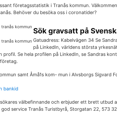
ssant företagsstatistik i Tranås kommun. Välkommen t
ranås. Behöver du besöka oss i coronatider?
Sök gravsatt på Svensk
Gatuadress: Kabelvägen 34 Se Sandra
på LinkedIn, världens största yrkesnä
in profil. Se hela profilen på LinkedIn, se Sandras kon
 företag.
ommun samt Åmå1s kom- mun i Alvsborgs Sigvard F
n bankid
sökares välbefinnande och erbjuder ett brett utbud av
 god service Tranås Turistbyrå, Storgatan 22, 573 32