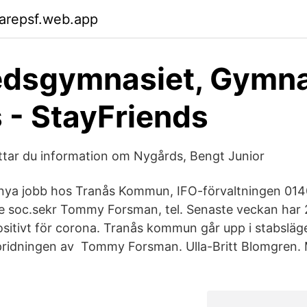
arepsf.web.app
edsgymnasiet, Gymn
 - StayFriends
ttar du information om Nygårds, Bengt Junior
nya jobb hos Tranås Kommun, IFO-förvaltningen 0140
1:e soc.sekr Tommy Forsman, tel. Senaste veckan har 
ositivt för corona. Tranås kommun går upp i stabsläge
pridningen av Tommy Forsman. Ulla-Britt Blomgren. M