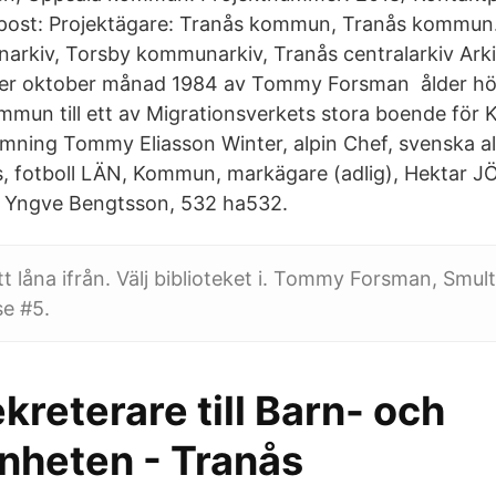
post: Projektägare: Tranås kommun, Tranås kommun.
arkiv, Torsby kommunarkiv, Tranås centralarkiv Arki
er oktober månad 1984 av Tommy Forsman ålder höj
ommun till ett av Migrationsverkets stora boende för 
imning Tommy Eliasson Winter, alpin Chef, svenska al
s, fotboll LÄN, Kommun, markägare (adlig), Hektar 
 Yngve Bengtsson, 532 ha532.
att låna ifrån. Välj biblioteket i. Tommy Forsman, Smul
se #5.
kreterare till Barn- och
enheten - Tranås