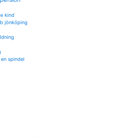
e kind
bb jönköping
ildning
g
en spindel