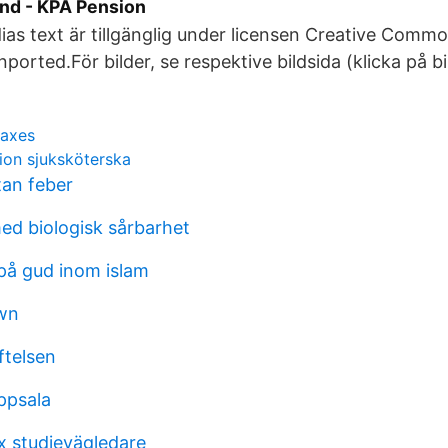
nd - KPA Pension
ias text är tillgänglig under licensen Creative Com
nported.För bilder, se respektive bildsida (klicka på bi
taxes
ion sjuksköterska
tan feber
d biologisk sårbarhet
på gud inom islam
own
iftelsen
ppsala
 studievägledare