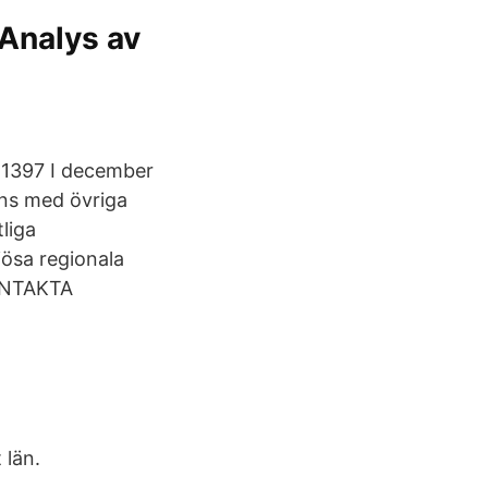
Analys av
-1397 I december
ns med övriga
liga
iösa regionala
KONTAKTA
 län.