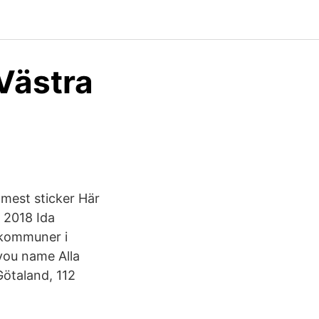
 Västra
 mest sticker Här
 2018 Ida
4 kommuner i
you name Alla
ötaland, 112