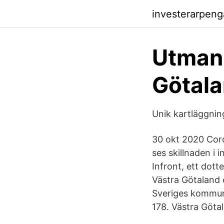
investerarpeng
Utmani
Götal
Unik kartläggning
30 okt 2020 Coro
ses skillnaden i
Infront, ett dot
Västra Götaland 
Sveriges kommun
178. Västra Göta