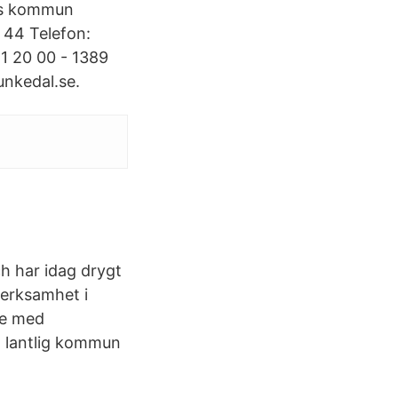
ils kommun
 44 Telefon:
1 20 00 - 1389
kedal.se.
ch har idag drygt
verksamhet i
de med
n lantlig kommun