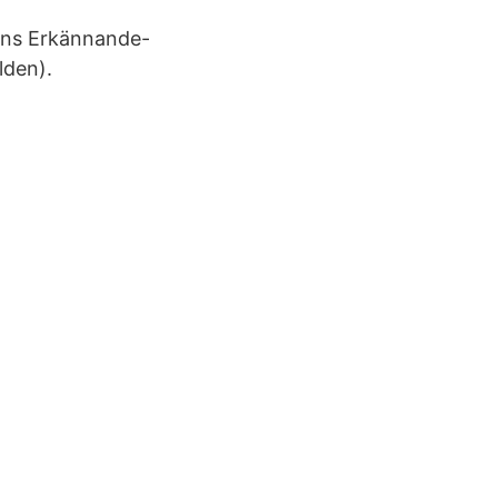
mons Erkännande-
lden).