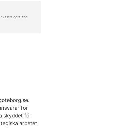
goteborg.se.
nsvarar för
a skyddet för
ategiska arbetet