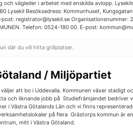
 och vägleder i arbetet med enskilda avlopp. Lysek
 80 Lysekil Besöksadress: Kommunhuset, Kungsgatan
post: registrator@lysekil.se Organisationsnummer: 2
NEN. Telefon: 0524-180 00. E-post: kommun@mun
 där du vill hitta grillplatser.
ötaland / Miljöpartiet
om väljer att bo i Uddevalla. Kommunen växer stadigt o
ta och liknande jobb på Studiefrämjandet bedriver 
r i Västra Götalands Län och vi finns representera
verksamhetslokaler på flera Grästorps kommun är e
ntrum, mitt i Västra Götaland.