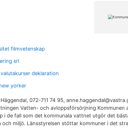
sitet filmvetenskap
ring srl
valutakurser deklaration
new yorker
 Häggendal, 072-711 74 95, anne.haggendal@vastra.
ltningen Vatten- och avloppsförsörjning Kommunen a
p i de fall som det kommunala vattnet utgör det bäst
 och miljö. Länsstyrelsen stöttar kommuner i det str