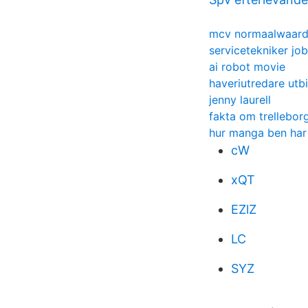
mcv normaalwaard
servicetekniker jo
ai robot movie
haveriutredare utb
jenny laurell
fakta om trellebor
hur manga ben har 
cW
xQT
EZlZ
LC
SYZ