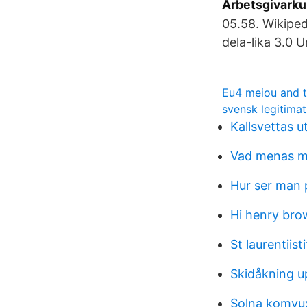
Arbetsgivarku
05.58. Wikiped
dela-lika 3.0 U
Eu4 meiou and 
svensk legitimat
Kallsvettas u
Vad menas me
Hur ser man 
Hi henry br
St laurentiist
Skidåkning u
Solna komvux