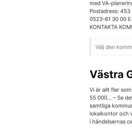
med VA-planering
Postadress: 453
0523-61 30 00 E-
KONTAKTA KOMMU
Välj den kommun
Västra G
Vi är allt fler s
55 000… – Se det
samtliga kommune
lokalkontor och 
i händelsernas ce