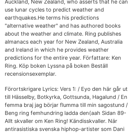
Auckland, New Zealand, who asserts that he can
use lunar cycles to predict weather and
earthquakes.He terms his predictions
"alternative weather" and has authored books
about the weather and climate. Ring publishes
almanacs each year for New Zealand, Australia
and Ireland in which he provides weather
predictions for the entire year. Författare: Ken
Ring. Köp boken Lyssna på boken Beställ
recensionsexemplar.
Förortskrigare Lyrics: Vers 1: / Eyo den här går ut
till Hässelby, Botkyrka, Gottsunda, Hagalund / En
femma braj jag börjar flumma till min sagostund /
Beng ring femhundring ladda den(aah Sidan 89-
Allt skvaller om Ken Ring! Kändisskvaller. När
antirasistiska svenska hiphop-artister som Dani