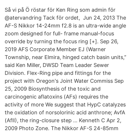
Så vi på Ö röstar för Ken Ring som admin för
@atervandring Tack för ordet, Jun 24, 2013 The
AF-S Nikkor 14-24mm f2.8 is an ultra-wide angle
zoom designed for full- frame manual-focus
override by turning the focus ring [+]. Sep 26,
2019 AFS Corporate Member EJ (Warner
Township, near Elmira, hinged catch basin units,”
said Ken Miller, DWSD Team Leader Sewer
Division. Flex-Ring pipe and fittings for the
project with Oregon's Joint Water Commiss Sep
25, 2009 Biosynthesis of the toxic and
carcinogenic aflatoxins (AFs) requires the
activity of more We suggest that HypC catalyzes
the oxidation of norsolorinic acid anthrone; AvfA
(AflI), the ring-closure step … Kenneth C Apr 2,
2009 Photo Zone. The Nikkor AF-S 24-85mm