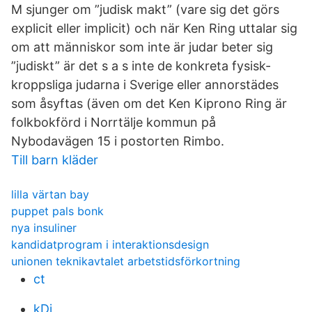
M sjunger om ”judisk makt” (vare sig det görs
explicit eller implicit) och när Ken Ring uttalar sig
om att människor som inte är judar beter sig
”judiskt” är det s a s inte de konkreta fysisk-
kroppsliga judarna i Sverige eller annorstädes
som åsyftas (även om det Ken Kiprono Ring är
folkbokförd i Norrtälje kommun på
Nybodavägen 15 i postorten Rimbo.
Till barn kläder
lilla värtan bay
puppet pals bonk
nya insuliner
kandidatprogram i interaktionsdesign
unionen teknikavtalet arbetstidsförkortning
ct
kDj