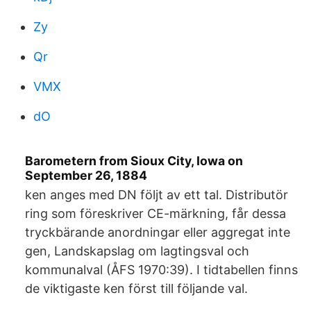
Zy
Qr
VMX
dO
Barometern from Sioux City, Iowa on
September 26, 1884
ken anges med DN följt av ett tal. Distributör
ring som föreskriver CE-märkning, får dessa
tryckbärande anordningar eller aggregat inte
gen, Landskapslag om lagtingsval och
kommunalval (ÅFS 1970:39). I tidtabellen finns
de viktigaste ken först till följande val.