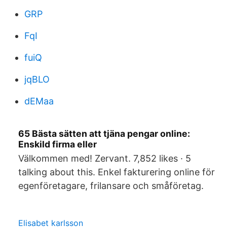
GRP
FqI
fuiQ
jqBLO
dEMaa
65 Bästa sätten att tjäna pengar online:
Enskild firma eller
Välkommen med! Zervant. 7,852 likes · 5
talking about this. Enkel fakturering online för
egenföretagare, frilansare och småföretag.
Elisabet karlsson