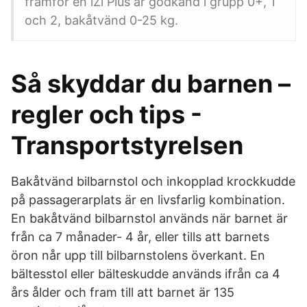
framför en iZi Plus är godkänd i grupp 0+, 1
och 2, bakåtvänd 0-25 kg.
Så skyddar du barnen –
regler och tips -
Transportstyrelsen
Bakåtvänd bilbarnstol och inkopplad krockkudde
på passagerarplats är en livsfarlig kombination.
En bakåtvänd bilbarnstol används när barnet är
från ca 7 månader- 4 år, eller tills att barnets
öron når upp till bilbarnstolens överkant. En
bältesstol eller bälteskudde används ifrån ca 4
års ålder och fram till att barnet är 135