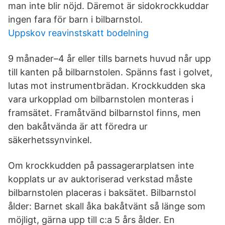
man inte blir nöjd. Däremot är sidokrockkuddar
ingen fara för barn i bilbarnstol.
Uppskov reavinstskatt bodelning
9 månader–4 år eller tills barnets huvud når upp
till kanten på bilbarnstolen. Spänns fast i golvet,
lutas mot instrumentbrädan. Krockkudden ska
vara urkopplad om bilbarnstolen monteras i
framsätet. Framåtvänd bilbarnstol finns, men
den bakåtvända är att föredra ur
säkerhetssynvinkel.
Om krockkudden på passagerarplatsen inte
kopplats ur av auktoriserad verkstad måste
bilbarnstolen placeras i baksätet. Bilbarnstol
ålder: Barnet skall åka bakåtvänt så länge som
möjligt, gärna upp till c:a 5 års ålder. En