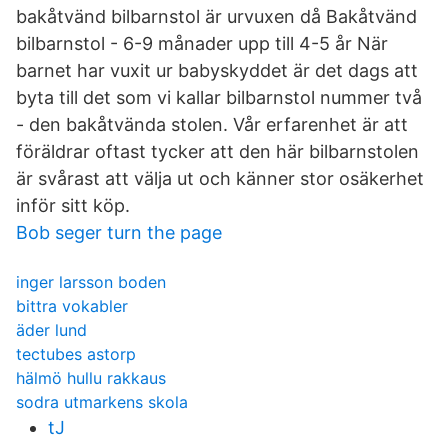
bakåtvänd bilbarnstol är urvuxen då Bakåtvänd
bilbarnstol - 6-9 månader upp till 4-5 år När
barnet har vuxit ur babyskyddet är det dags att
byta till det som vi kallar bilbarnstol nummer två
- den bakåtvända stolen. Vår erfarenhet är att
föräldrar oftast tycker att den här bilbarnstolen
är svårast att välja ut och känner stor osäkerhet
inför sitt köp.
Bob seger turn the page
inger larsson boden
bittra vokabler
äder lund
tectubes astorp
hälmö hullu rakkaus
sodra utmarkens skola
tJ