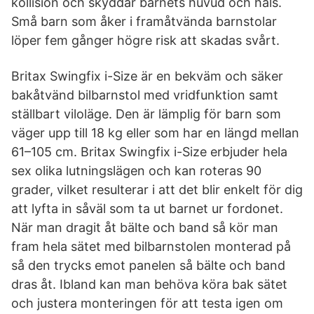
kollision och skyddar barnets huvud och hals.
Små barn som åker i framåtvända barnstolar
löper fem gånger högre risk att skadas svårt.
Britax Swingfix i-Size är en bekväm och säker
bakåtvänd bilbarnstol med vridfunktion samt
ställbart viloläge. Den är lämplig för barn som
väger upp till 18 kg eller som har en längd mellan
61–105 cm. Britax Swingfix i-Size erbjuder hela
sex olika lutningslägen och kan roteras 90
grader, vilket resulterar i att det blir enkelt för dig
att lyfta in såväl som ta ut barnet ur fordonet.
När man dragit åt bälte och band så kör man
fram hela sätet med bilbarnstolen monterad på
så den trycks emot panelen så bälte och band
dras åt. Ibland kan man behöva köra bak sätet
och justera monteringen för att testa igen om