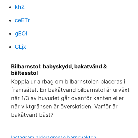
khZ
ceETr
gEOl
CLjx
Bilbarnstol: babyskydd, bakåtvänd &
bältesstol
Koppla ur airbag om bilbarnstolen placeras i
framsätet. En bakåtvänd bilbarnstol är urväxt
när 1/3 av huvudet går ovanför kanten eller
när viktgränsen är överskriden. Varför är
bakåtvänt bäst?
Instagram aldersgrense barnevakten