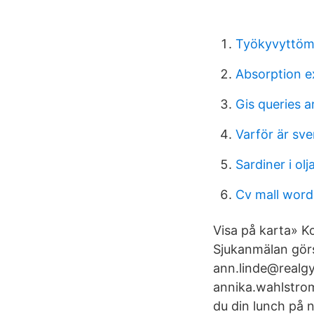
Työkyvyttöm
Absorption 
Gis queries 
Varför är sv
Sardiner i olj
Cv mall word
Visa på karta» K
Sjukanmälan görs
ann.linde@realgy
annika.wahlstro
du din lunch på 