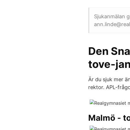
Sjukanmälan gö
ann.linde@rea
Den Sna
tove-ja
Är du sjuk mer än
rektor. APL-fråg
Malmö - to