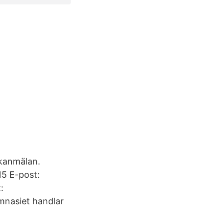
ukanmälan.
15 E-post:
:
mnasiet handlar