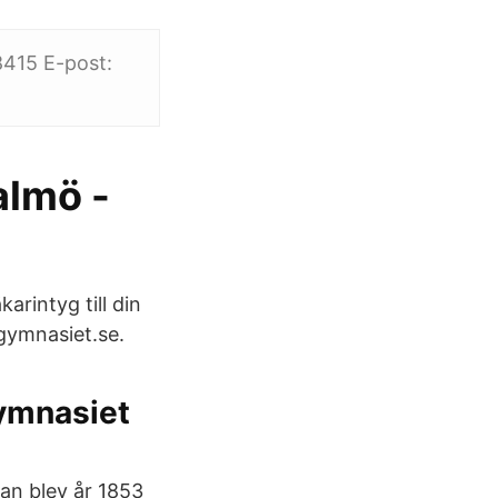
8415 E-post:
almö -
arintyg till din
gymnasiet.se.
ymnasiet
lan blev år 1853