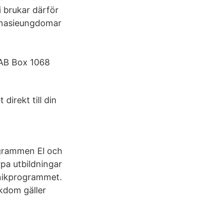
i brukar därför
ymnasieungdomar
 AB Box 1068
irekt till din
ogrammen El och
pa utbildningar
nikprogrammet.
ukdom gäller