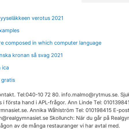
yyseläkkeen verotus 2021
examples
are composed in which computer language
enska kronan så svag 2021
a ica
 gratis
ontakt. Tel:040-10 72 80. info.malmo@rytmus.se. Sj
 i första hand i APL-frågor. Ann Linde Tel: 01013984
mnasiet.se. Annika Wåhlström Tel: 010198415 E-post
m@realgymnasiet.se Skollunch: När du går på Realgy
någon av de många restauranger vi har avtal med.