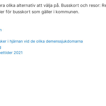
flera olika alternativ att välja på. Busskort och resor:
ler för busskort som gäller i kommunen.
n
 sker i hjärnan vid de olika demenssjukdomarna
g
ettider 2021