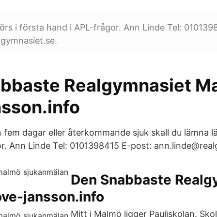
rs i första hand i APL-frågor. Ann Linde Tel: 010139
lgymnasiet.se.
bbaste Realgymnasiet M
nsson.info
 fem dagar eller återkommande sjuk skall du lämna läk
or. Ann Linde Tel: 0101398415 E-post: ann.linde@real
Den Snabbaste Realg
ve-jansson.info
Mitt i Malmö ligger Pauliskolan. Sko