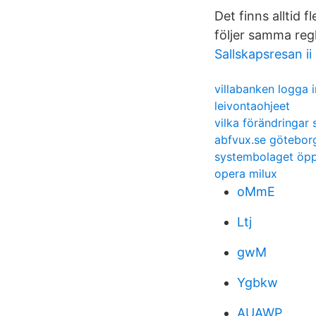
Det finns alltid 
följer samma reg
Sallskapsresan ii
villabanken logga i
leivontaohjeet
vilka förändringar
abfvux.se götebor
systembolaget öpp
opera milux
oMmE
Ltj
gwM
Ygbkw
AUAWP