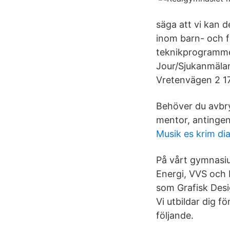
säga att vi kan 
inom barn- och f
teknikprogramme
Jour/Sjukanmäla
Vretenvägen 2 1
Behöver du avbry
mentor, antingen 
Musik es krim d
På vårt gymnasiu
Energi, VVS och 
som Grafisk Des
Vi utbildar dig f
följande.