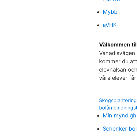
Mybb
aVHK
Välkommen til
Vanadisvägen 
kommer du att 
elevhälsan och
våra elever få
Skogsplanterin
bolån bindnings
Min myndigh
Schenker bok