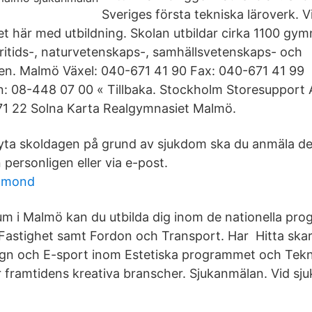
Sveriges första tekniska läroverk. V
det här med utbildning. Skolan utbildar cirka 1100 g
ritids-, naturvetenskaps-, samhällsvetenskaps- och
n. Malmö Växel: 040-671 41 90 Fax: 040-671 41 99
n: 08-448 07 00 « Tillbaka. Stockholm Storesupport
71 22 Solna Karta Realgymnasiet Malmö.
ta skoldagen på grund av sjukdom ska du anmäla det d
personligen eller via e-post.
iamond
m i Malmö kan du utbilda dig inom de nationella pr
Fastighet samt Fordon och Transport. Har Hitta skar
ign och E-sport inom Estetiska programmet och Tek
ör framtidens kreativa branscher. Sjukanmälan. Vid sj