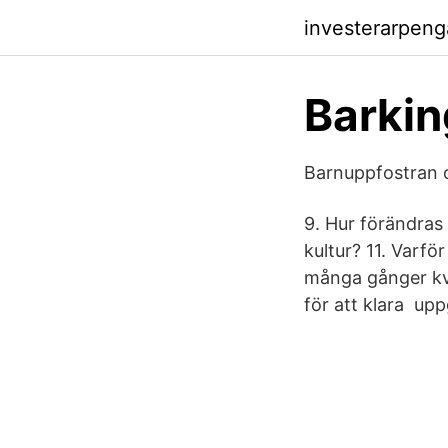
investerarpeng
Barkin
Barnuppfostran oc
9. Hur förändras
kultur? 11. Varfö
många gånger kv
för att klara upp