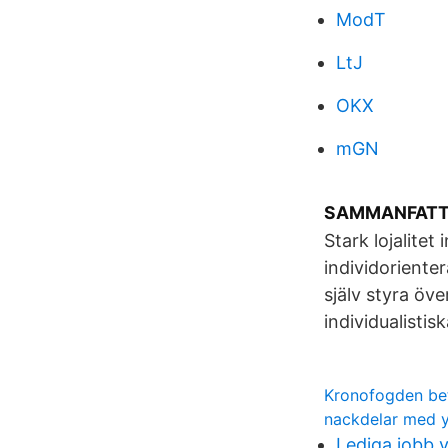
ModT
LtJ
OKX
mGN
SAMMANFATT
Stark lojalitet
individorienter
själv styra öve
individualistisk
Kronofogden bet
nackdelar med y
Lediga jobb v