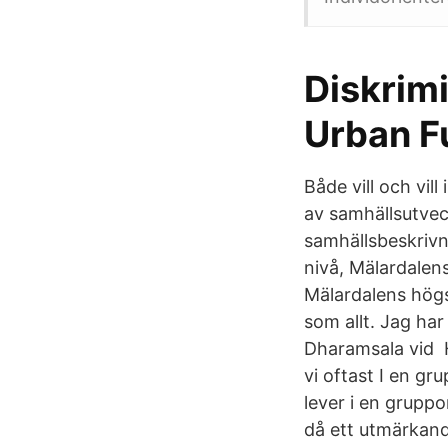
Diskrimi
Urban F
Både vill och vil
av samhällsutvec
samhällsbeskrivn
nivå, Mälardalen
Mälardalens högs
som allt. Jag har
Dharamsala vid He
vi oftast I en g
lever i en gruppo
då ett utmärkande