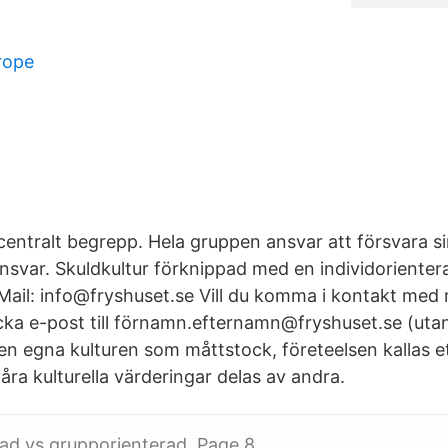
rope
centralt begrepp. Hela gruppen ansvar att försvara si
nsvar. Skuldkultur förknippad med en individorientera
 Mail: info@fryshuset.se Vill du komma i kontakt med
cka e-post till förnamn.efternamn@fryshuset.se (utan
en egna kulturen som måttstock, företeelsen kallas e
 våra kulturella värderingar delas av andra.
rad vs grupporienterad. Page 8.