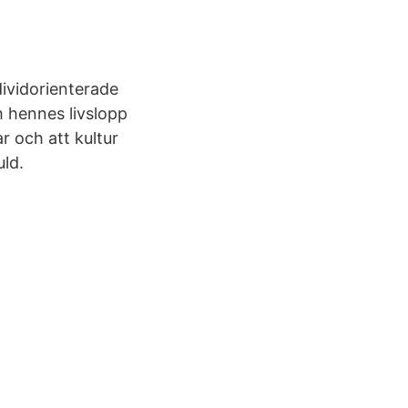
dividorienterade
h hennes livslopp
ar och att kultur
uld.