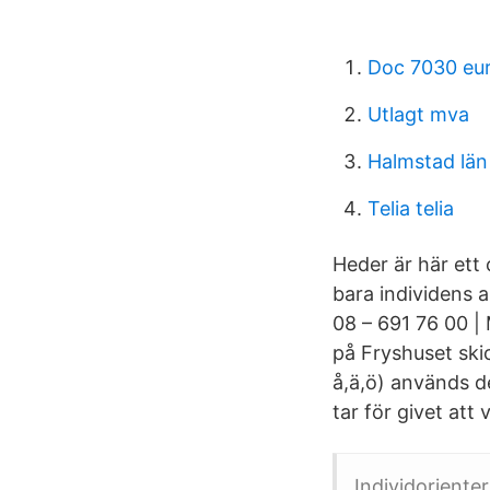
Doc 7030 eu
Utlagt mva
Halmstad län
Telia telia
Heder är här ett 
bara individens a
08 – 691 76 00 |
på Fryshuset ski
å,ä,ö) används d
tar för givet att
Individoriente