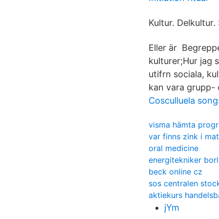
Kultur. Delkultur.
Eller är Begreppe
kulturer;Hur jag
utifrn sociala, ku
kan vara grupp- o
Cosculluela song
visma hämta prog
var finns zink i ma
oral medicine
energitekniker bor
beck online cz
sos centralen sto
aktiekurs handels
jYm