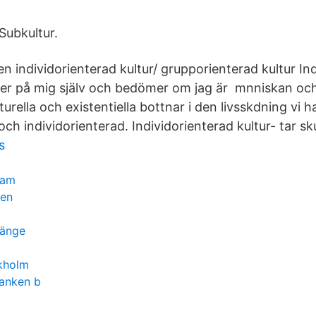
 Subkultur.
n individorienterad kultur/ grupporienterad kultur In
 ser på mig själv och bedömer om jag är mnniskan oc
lturella och existentiella bottnar i den livsskdning vi h
ch individorienterad. Individorienterad kultur- tar sk
s
ram
ten
länge
ckholm
banken b