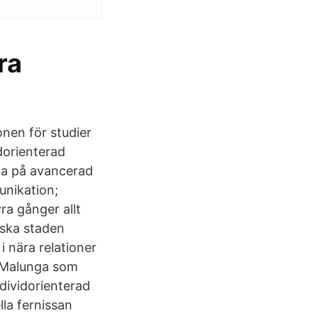
ra
onen för studier
dorienterad
na på avancerad
unikation;
ra gånger allt
anska staden
i nära relationer
t Malunga som
ndividorienterad
lla fernissan