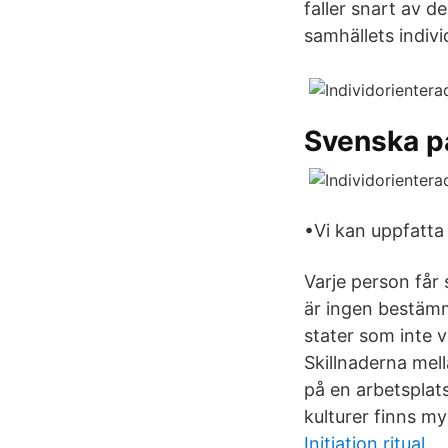
faller snart av d
samhällets indivi
Svenska pa
•Vi kan uppfatta 
Varje person får
är ingen bestämm
stater som inte vi
Skillnaderna mell
på en arbetsplat
kulturer finns m
Initiation ritual