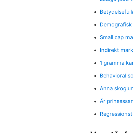
Betydelsefull
Demografisk
Small cap ma
Indirekt mar
1 gramma ka
Behavioral s
Anna skoglun
Är prinsessan
Regressionst