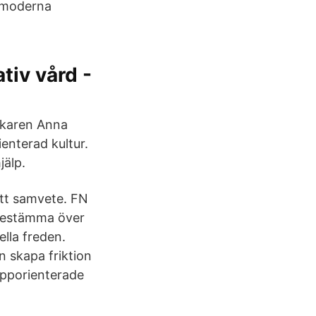
t moderna
tiv vård -
rskaren Anna
ienterad kultur.
jälp.
itt samvete. FN
 bestämma över
ella freden.
n skapa friktion
upporienterade