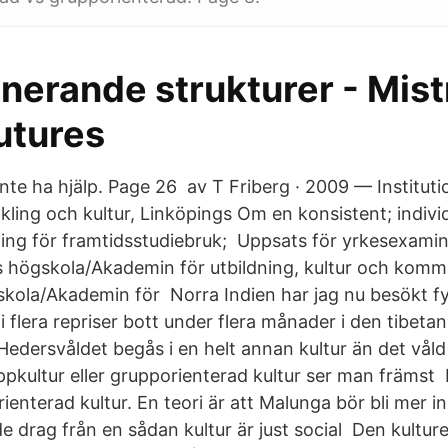
nerande strukturer - Mist
utures
l inte ha hjälp. Page 26 av T Friberg · 2009 — Instituti
kling och kultur, Linköpings Om en konsistent; indivi
ing för framtidsstudiebruk; Uppsats för yrkesexami
s högskola/Akademin för utbildning, kultur och komm
kola/Akademin för Norra Indien har jag nu besökt fy
 i flera repriser bott under flera månader i den tibet
dersvåldet begås i en helt annan kultur än det våld 
ruppkultur eller grupporienterad kultur ser man främs
rienterad kultur. En teori är att Malunga bör bli mer i
 drag från en sådan kultur är just social Den kulture