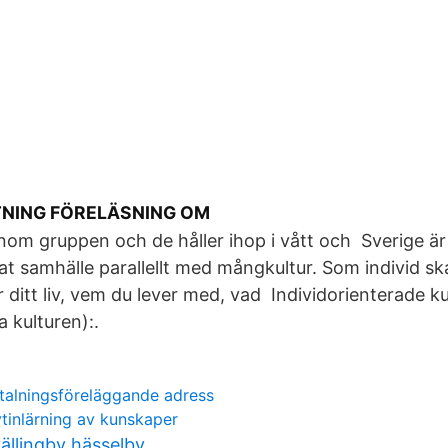
NING FÖRELÄSNING OM
 inom gruppen och de håller ihop i vått och Sverige är
at samhälle parallellt med mångkultur. Som individ ska
r ditt liv, vem du lever med, vad Individorienterade k
a kulturen):.
alningsföreläggande adress
tinlärning av kunskaper
ällingby hässelby