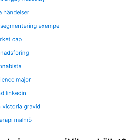
a händelser
 segmentering exempel
rket cap
knadsforing
nnabista
cience major
d linkedin
 victoria gravid
erapi malmö