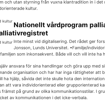
em och utan styrning från vuxna klantradition in i de
dorienterade kultur.
Nationellt vårdprogram pallia
lliativregistret
Inte minst vid digitalisering. Det rådet ger fo
Jonsson, Lunds Universitet. •Familje/individor
familjen som inkonsekvent. Både vill och vill inte ha h
 själv ansvara för sina handlingar och göra upp med s
ande organisation och har har inga rättigheter att
ll ha hjälp, såvida det inte skulle hota den internation
an att vara individorienterad eller grupporienterad ka
s främst på grund av olika kommunikationsstilar. I gr
ycket av kommunikationen i det icke-verbala.