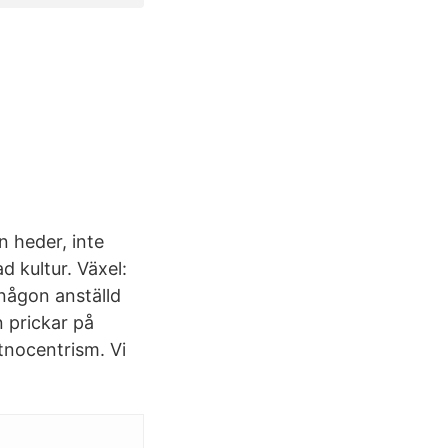
n heder, inte
d kultur. Växel:
 någon anställd
 prickar på
tnocentrism. Vi