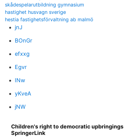
skådespelarutbildning gymnasium
hastighet husvagn sverige
hestia fastighetsförvaltning ab malmö
jnJ
BOnGr
efxxg
Egvr
INw
yKveA
jNW
Children's right to democratic upbringings
SpringerLink